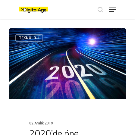
Skip
Menu
to
main
search
content
TEKNOLOJI
02 Aralık 2019
2020’de öne