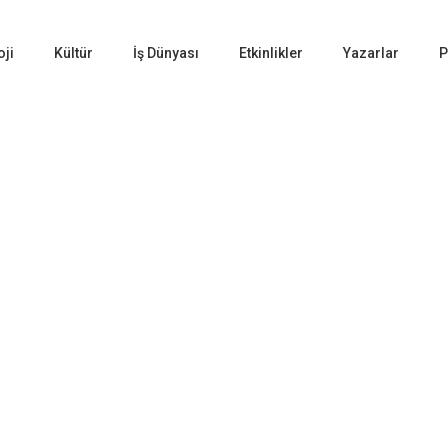
oji
Kültür
İş Dünyası
Etkinlikler
Yazarlar
P