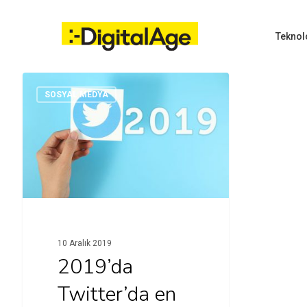
Skip
to
main
Teknol
content
SOSYAL MEDYA
Hit enter to search or ESC to close
10 Aralık 2019
2019’da
Twitter’da en