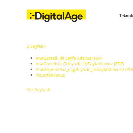
Skip
to
main
Teknol
content
2 Sayfalık
Hit enter to search or ESC to close
AnaGörselli İki Sayfa Kılavuz (PDF)
AnaGorselsiz_Çok yazili_ikiSayfaKilavuz (PDF)
AnaGo¦êrselsiz_c¦ğok yazili_ikiSayfaKilavuz2 (PD
ikiSayfaKilavuz
Tek Sayfalık