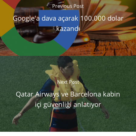
Previous Post
Google'a dava açarak 100.000 dolar
kazandı
Next Post
Qatar Airways ve Barcelona kabin
içi güvenliği anlatıyor