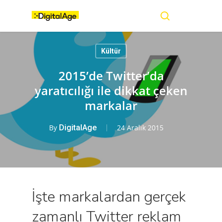
Skip
Menu
to
main
search
content
Kültür
2015’de Twitter’da
yaratıcılığı ile dikkat çeken
markalar
By
DigitalAge
24 Aralık 2015
İşte markalardan gerçek
zamanlı Twitter reklam