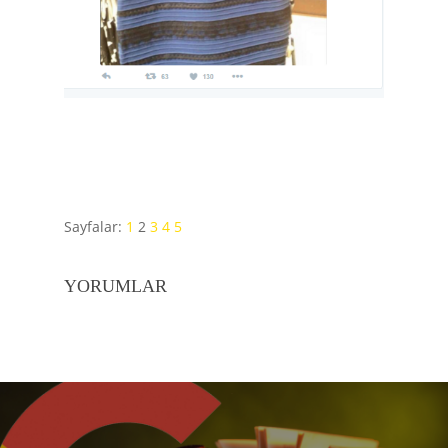
Sayfalar:
1
2
3
4
5
YORUMLAR